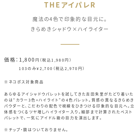
THEアイパレR
魔法の4色で印象的な目元に。
きらめきシャドウ×ハイライター
価格：1,800
円（税込1,980円）
103のみ¥2,700（税込2,970円）
※ネコポス対象商品
あらゆるアイシャドウパレットを試してきた吉田朱里がたどり着いた
のは“カラー3色+ハイライト”の4色パレット。質感の異なるきらめき
パウダーと、こだわりの配色で視線をひきつける印象的な目元へ。立
体感をつくるツヤ増しハイライター入り。細部まで計算されたベスト
パレットで、一気にアイドル級の目力を演出します。
※チップ・鏡はついておりません。