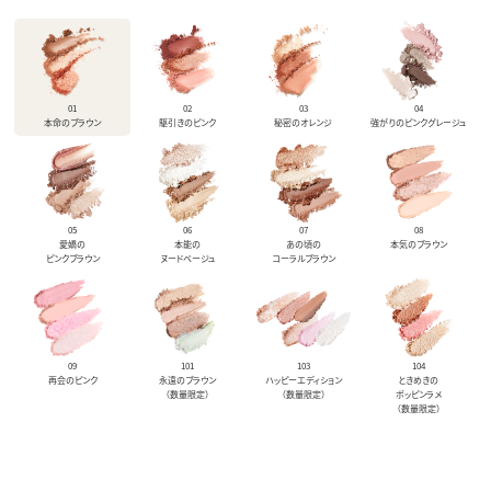
01
02
03
04
本命のブラウン
駆引きのピンク
秘密のオレンジ
強がりのピンクグレージュ
05
06
07
08
愛嬌の
本能の
あの頃の
本気のブラウン
ピンクブラウン
ヌードベージュ
コーラルブラウン
09
101
103
104
再会のピンク
永遠のブラウン
ハッピーエディション
ときめきの
（数量限定）
（数量限定）
ポッピンラメ
（数量限定）