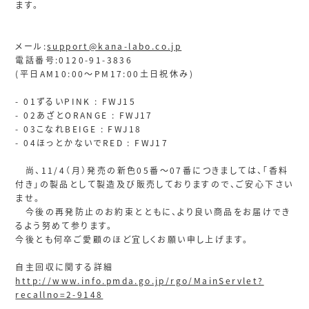
ます。
メール:
support@kana-labo.co.jp
電話番号:0120-91-3836
(平日AM10:00〜PM17:00土日祝休み)
- 01ずるいPINK : FWJ15
- 02あざとORANGE : FWJ17
- 03こなれBEIGE : FWJ18
- 04ほっとかないでRED : FWJ17
尚、11/4（月）発売の新色05番～07番につきましては、「香料
付き」の製品として製造及び販売しておりますので、ご安心下さい
ませ。
今後の再発防止のお約束とともに、より良い商品をお届けでき
るよう努めて参ります。
今後とも何卒ご愛顧のほど宜しくお願い申し上げます。
自主回収に関する詳細
http://www.info.pmda.go.jp/rgo/MainServlet?
recallno=2-9148